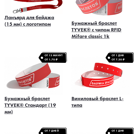
Ланъярд для бейджа
Бумажный браслет
(15 мм) с логотипом
TYVEK® с чипом RFID
Mifare classic 1k
ОТ 15 МИНУТ
ОТ 1 ДНЯ
ОТ 1.70 ₽
ОТ 7.30 ₽
Бумажный браслет
Виниловый браслет L-
TYVEK® Стандарт (19
типа
мм)
ОТ 7 ДНЕЙ
ОТ 1 ДНЯ