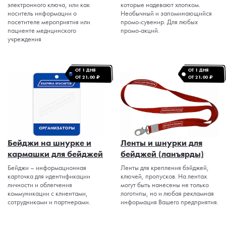
электронного ключа, или как
которые надевают хлопком.
носитель информации о
Необычный и запоминающийся
посетителе мероприятия или
промо-сувенир. Для любых
пациенте медицинского
промо-акций.
учреждения
ОТ 1 ДНЯ
ОТ 1 ДНЯ
ОТ 21.00 ₽
ОТ 21.00 ₽
Бейджи на шнурке и
Ленты и шнурки для
кармашки для бейджей
бейджей (ланъярды)
Бейджи – информационная
Ленты для крепления бэйджей,
карточка для идентификации
ключей, пропусков. На лентах
личности и облегчения
могут быть нанесены не только
коммуникации с клиентами,
логотипы, но и любая рекламная
сотрудниками и партнерами.
информация Вашего предприятия.