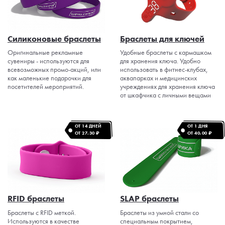
Силиконовые браслеты
Браслеты для ключей
Оригинальные рекламные
Удобные браслеты с кармашком
сувениры - используются для
для хранения ключа. Удобно
всевозможных промо-акций, или
использовать в фитнес-клубах,
как маленькие подарочки для
аквапарках и медицинских
посетителей мероприятий.
учреждениях для хранения ключа
от шкафчика с личными вещами
ОТ 14 ДНЕЙ
ОТ 1 ДНЯ
ОТ 27.30 ₽
ОТ 40.00 ₽
RFID браслеты
SLAP браслеты
Браслеты с RFID меткой.
Браслеты из умной стали со
Используются в качестве
специальным покрытием,