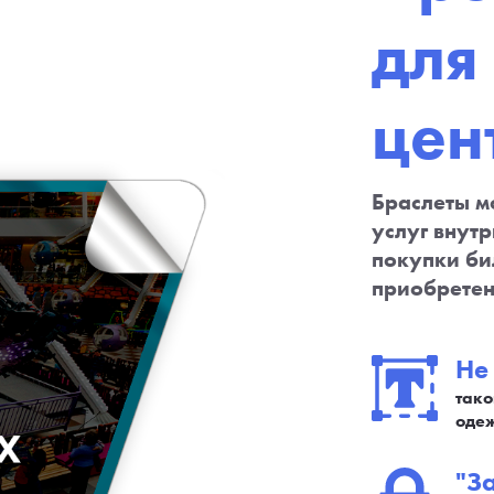
для
цен
Браслеты м
услуг внутр
покупки би
приобретен
Не
тако
одеж
"З