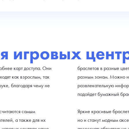
я игровых цент
обнее карт доступа. Они
браслетов в разные цвет
одят как взрослым, так
разным зонам. Можно на
руке, благодаря чему не
развлекательную информ
подойдет бумажный бра
считаются самым
Яркие красивые браслет
телей, а также для их
но и станут модным акс
В игровых центрах чаще
аксессуар обязательно 