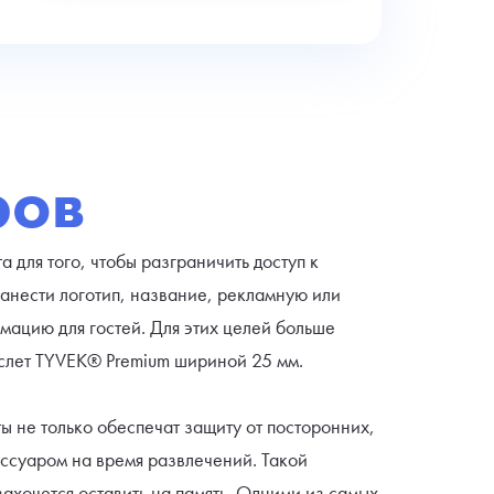
ров
а для того, чтобы разграничить доступ к
нести логотип, название, рекламную или
ацию для гостей. Для этих целей больше
слет TYVEK® Premium шириной 25 мм.
ы не только обеспечат защиту от посторонних,
ессуаром на время развлечений. Такой
захочется оставить на память. Одними из самых