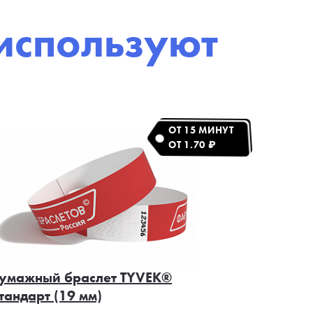
используют
ОТ 15 МИНУТ
ОТ 1.70 ₽
умажный браслет TYVEK®
тандарт (19 мм)