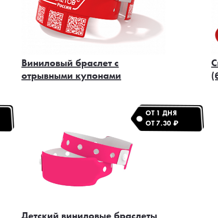
Виниловый браслет с
С
отрывными купонами
(
ОТ 1 ДНЯ
ОТ 7.30 ₽
Детский виниловые браслеты