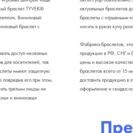
жный браслет TYVEK®
актуальных браслетов д
Premium, Виниловый
браслеты с отрывными к
иниловый браслет с
носить в руках кучу раз
Фабрика браслетов
, эт
вать доступ незваных
продукции в РФ, СНГ и 
в для посетителей, так
цены и высокое качеств
аслеты имеют защитную
браслетов всего от 15 м
е повредив его при этом.
доставить продукцию в 
ать третьим лицам не
оформление и скидка на
жных и виниловых
Пре